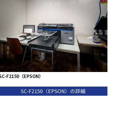
SC-F2150（EPSON）
SC-F2150（EPSON）の詳細