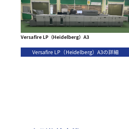
Versafire LP（Heidelberg）A3
Versafire LP（Heidelberg）A3の詳細