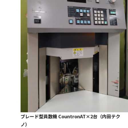
ブレード型員数機 ​CountronAT×2台（内田テク
ノ）