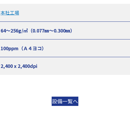
本社工場
64〜256g/㎡（0.077㎜〜0.300㎜）
100ppm（Ａ４ヨコ）
2,400 x 2,400dpi
設備一覧へ