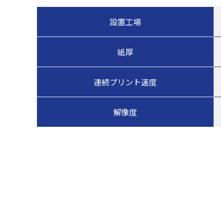
設置工場
紙厚
連続プリント速度
解像度