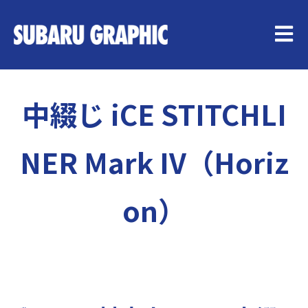
メイン
中綴じ iCE STITCHLI
NER Mark IV（Horiz
on）