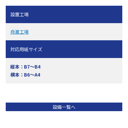
設置工場
舟渡工場
対応用紙サイズ
縦本：B7〜B4
横本：B6〜A4
設備一覧へ