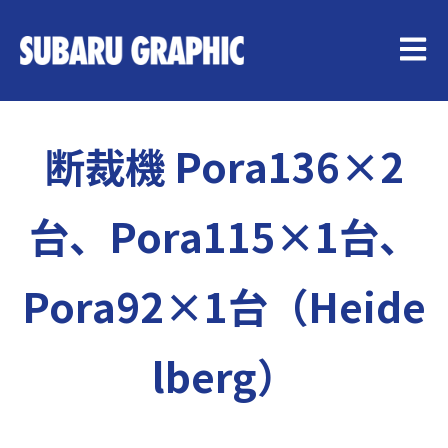
メイン
断裁機 Pora136×2
台、Pora115×1台、
Pora92×1台（Heide
lberg）