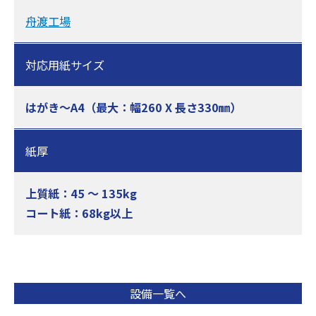
舟渡工場
対応用紙サイズ
はがき〜A4（最大：幅260 X 長さ330㎜）
紙厚
上質紙：45 〜 135kg
コート紙：68kg以上
設備一覧へ