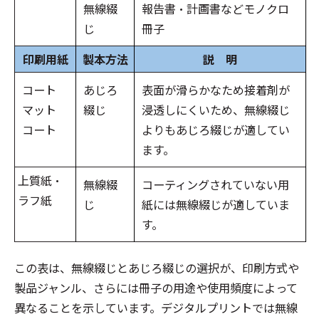
無線綴
報告書・計画書などモノクロ
じ
冊子
印刷用紙
製本方法
説 明
コート
あじろ
表面が滑らかなため接着剤が
マット
綴じ
浸透しにくいため、無線綴じ
コート
よりもあじろ綴じが適してい
ます。
上質紙・
無線綴
コーティングされていない用
ラフ紙
じ
紙には無線綴じが適していま
す。
この表は、無線綴じとあじろ綴じの選択が、印刷方式や
製品ジャンル、さらには冊子の用途や使用頻度によって
異なることを示しています。デジタルプリントでは無線