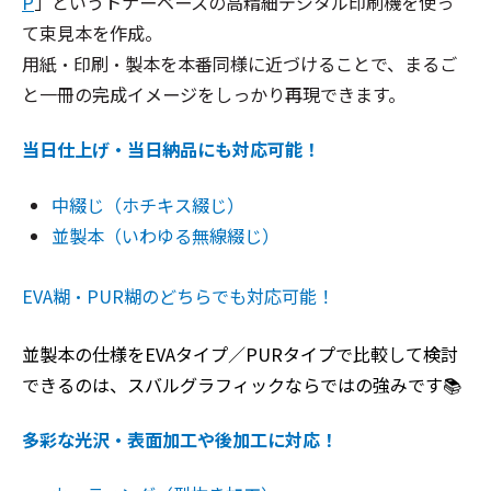
P
」というトナーベースの高精細デジタル印刷機を使っ
て束見本を作成。
用紙・印刷・製本を本番同様に近づけることで、まるご
と一冊の完成イメージをしっかり再現できます。
当日仕上げ・当日納品にも対応可能！
中綴じ（ホチキス綴じ）
並製本（いわゆる無線綴じ）
EVA糊・PUR糊のどちらでも対応可能！
並製本の仕様をEVAタイプ／PURタイプで比較して検討
できるのは、スバルグラフィックならではの強みです📚
多彩な光沢・表面加工や
後加工
に対応！