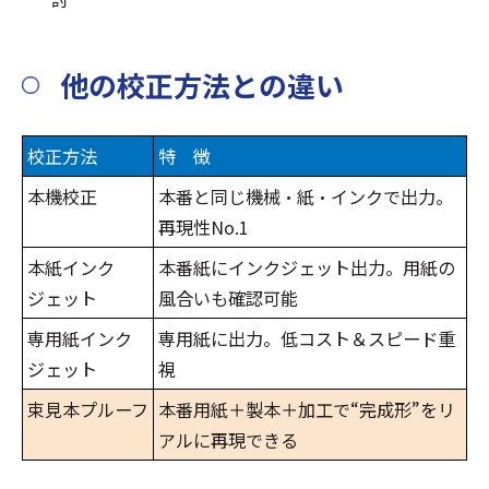
他の校正方法との違い
校正方法
特 徴
本機校正
本番と同じ機械・紙・インクで出力。
再現性No.1
本紙インク
本番紙にインクジェット出力。用紙の
ジェット
風合いも確認可能
専用紙インク
専用紙に出力。低コスト＆スピード重
ジェット
視
束見本プルーフ
本番用紙＋製本＋加工で“完成形”をリ
アルに再現できる