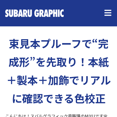
メイン
束見本プルーフで“完
成形”を先取り！本紙
＋製本＋加飾でリアル
に確認できる色校正
こんにちは！スバルグラフィック直販課のMIYUです🌸