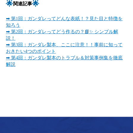
🌟
🌟
関連記事
➡ 第1回：ガンダレってどんな表紙！？見た目と特徴を
知ろう
➡ 第2回：ガンダレってどう作るの？📘✨ シンプル解
説！
➡ 第3回：ガンダレ製本、ここに注意！！事前に知って
おきたい4つのポイント
➡ 第4回：ガンダレ製本のトラブル＆対策事例集を徹底
解説