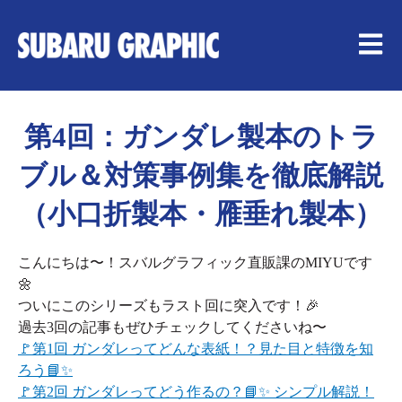
メイン
第4回：ガンダレ製本のトラ
ブル＆対策事例集を徹底解説
（小口折製本・雁垂れ製本）
こんにちは〜！スバルグラフィック直販課のMIYUです
🌼
ついにこのシリーズもラスト回に突入です！🎉
過去3回の記事もぜひチェックしてくださいね〜
🚩第1回 ガンダレってどんな表紙！？見た目と特徴を知
ろう📘✨
🚩第2回 ガンダレってどう作るの？📘✨ シンプル解説！